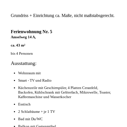
Grundriss + Einrichtung ca. Maße, nicht maßstabsgerecht.
Ferienwohnung Nr. 5
Amselweg 14 A,
ca. 43 m²
bis 4 Personen
Ausstattung:
Wohnraum mit
Smart - TV und Radio
Küchenzeile mit Geschirrspüler, 4 Platten Ceranfeld,
Backofen, Kühlschrank mit Gefrierfach, Mikrowelle, Toaster,
Kaffeemaschine und Wasserkocher
Esstisch
2 Schlafräume + je 1 TV
Bad mit Du/WC
Balkon mit Gartenmöbel