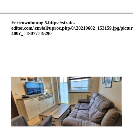
Rügen -
Ferienwohnung 5.https://strato-
editor.com/.cm4all/uproc.php/0/.20210602_153159.jpg/pictur
400?_=18077119290